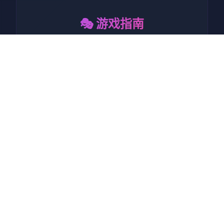
🎭 游戏指南
作为边境检查站的检查官，您
的职责是对每一个想要通过检
查站的旅客进行检查，确保他
们的文件不存在问题，入境理
由也合理可信。但旅客们手中
的文件可并不简单，您需要逐
一核对文件上的日期，照片以
及各种信息，只要有一项不符
合标准，您就必须将这位旅客
拒之门外。另外，您每天的工