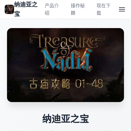
纳迪亚之
产品介
操作秘
现在下
绍
籍
载
宝
纳迪亚之宝