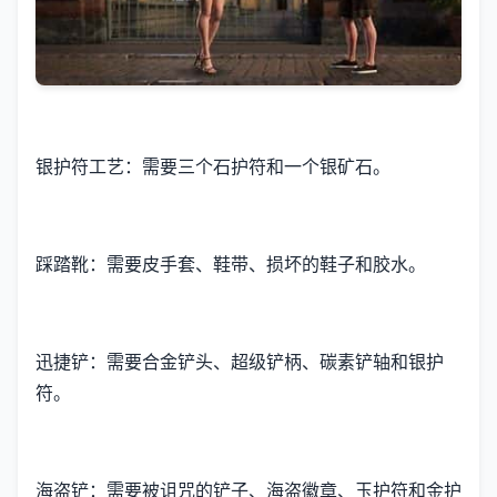
银护符工艺：需要三个石护符和一个银矿石。
踩踏靴：需要皮手套、鞋带、损坏的鞋子和胶水。
迅捷铲：需要合金铲头、超级铲柄、碳素铲轴和银护
符。
海盗铲：需要被诅咒的铲子、海盗徽章、玉护符和金护